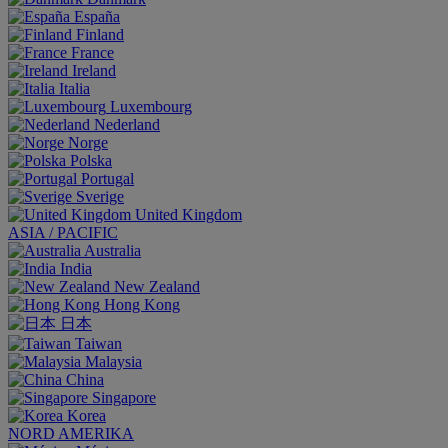
España
Finland
France
Ireland
Italia
Luxembourg
Nederland
Norge
Polska
Portugal
Sverige
United Kingdom
ASIA / PACIFIC
Australia
India
New Zealand
Hong Kong
日本
Taiwan
Malaysia
China
Singapore
Korea
NORD AMERIKA