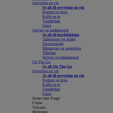
Servering og vin
Se alt til servering og vin
Kopper og krus
Kaffe og te
Vintilbehør
Glass
Servise og middagssett
Se alt til borddekking
Tallerkener og skåler
Serveringsfat
Minigryter og ramekiner
Tilbehør
Servise og middagssett
On The Go
Se alt On The Go
Servering og vin
Se alt til servering og vin
Kopper og krus
Kaffe og te
Vintilbehør
Glass
Sorter etter Farge
Cerise
Volcanic
Meringue