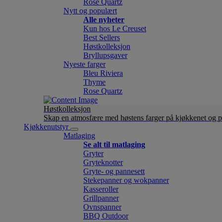
Rose Quartz
Nytt og populært
Alle nyheter
Kun hos Le Creuset
Best Sellers
Høstkolleksjon
Bryllupsgaver
Nyeste farger
Bleu Riviera
Thyme
Rose Quartz
Høstkolleksjon
Skap en atmosfære med høstens farger på kjøkkenet og p
Kjøkkenutstyr
Matlaging
Se alt til matlaging
Gryter
Gryteknotter
Gryte- og pannesett
Stekepanner og wokpanner
Kasseroller
Grillpanner
Ovnspanner
BBQ Outdoor