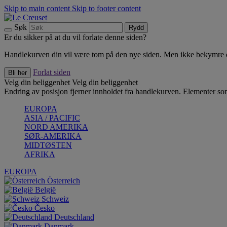
Skip to main content
Skip to footer content
Søk
Rydd
Er du sikker på at du vil forlate denne siden?
Handlekurven din vil være tom på den nye siden. Men ikke bekymre deg
Forlat siden
Bli her
Velg din beliggenhet
Velg din beliggenhet
Endring av posisjon fjerner innholdet fra handlekurven. Elementer som 
EUROPA
ASIA / PACIFIC
NORD AMERIKA
SØR-AMERIKA
MIDTØSTEN
AFRIKA
EUROPA
Österreich
België
Schweiz
Česko
Deutschland
Danmark