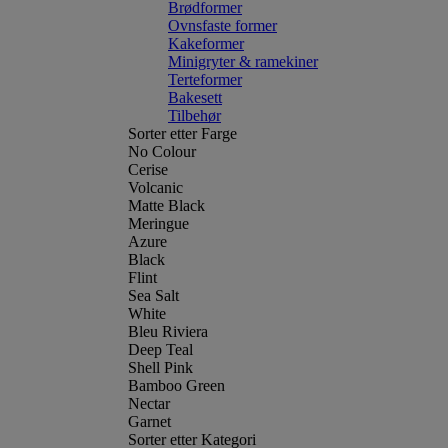
Brødformer
Ovnsfaste former
Kakeformer
Minigryter & ramekiner
Terteformer
Bakesett
Tilbehør
Sorter etter Farge
No Colour
Cerise
Volcanic
Matte Black
Meringue
Azure
Black
Flint
Sea Salt
White
Bleu Riviera
Deep Teal
Shell Pink
Bamboo Green
Nectar
Garnet
Sorter etter Kategori