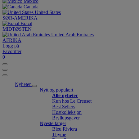
México
Canada
United States
SØR-AMERIKA
Brazil
MIDTØSTEN
United Arab Emirates
AFRIKA
Logg på
Favoritter
0
Nyheter
Nytt og populært
Alle nyheter
Kun hos Le Creuset
Best Sellers
Høstkolleksjon
Bryllupsgaver
Nyeste farger
Bleu Riviera
Thyme