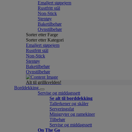
Emaljert støpejern
Rustfritt stål
Non-Stick
Stentøy
Baketilbehør
Ovnstilbehør
Sorter etter Farge
Sorter etter Kategori
Emaljert støpejern
Rustfritt stål
Non-Stick
Stentøy
Baketilbehør
Ovnstilbehør
Alt til grillkvelden!
Borddekking
Servise og middagssett
Se alt til borddekking
Tallerkener og skåler
Serveringsfat
Minigryter og ramekiner
Tilbehør
Servise og middagssett
On The Go