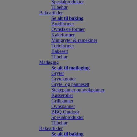
Spesialprodukter
Tilbehør
Bakeartikler
Se alt til baking
Brødformer
Ovnsfaste former
Kakeformer
Minigryter & ramekiner
Terteformer
Bakesett
Tilbehør
Matlaging
Se alt til matlaging
Gryter
Gryteknotter
Gryte- og pannesett
Stekepanner og wokpanner
Kasseroller
Grillpanner
Ovnspanner
BBQ Outdoor
Spesialprodukter
Tilbehør
Bakeartikler
Se alt til baking